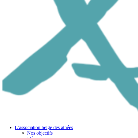
L’association belge des athées
Nos objectifs