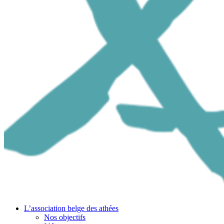
L’association belge des athées
Nos objectifs