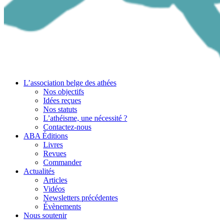
L’association belge des athées
Nos objectifs
Idées reçues
Nos statuts
L’athéisme, une nécessité ?
Contactez-nous
ABA Éditions
Livres
Revues
Commander
Actualités
Articles
Vidéos
Newsletters précédentes
Évènements
Nous soutenir