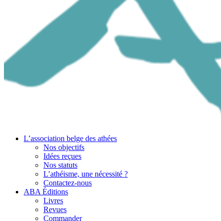
L’association belge des athées
Nos objectifs
Idées reçues
Nos statuts
L’athéisme, une nécessité ?
Contactez-nous
ABA Éditions
Livres
Revues
Commander