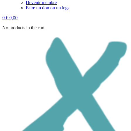
Devenir membre
Faire un don ou un legs
0
€
0,00
No products in the cart.