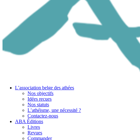
L’association belge des athées
Nos objectifs
Idées reçues
Nos statuts
L’athéisme, une nécessité ?
Contactez-nous
ABA Éditions
Livres
Revues
Commander