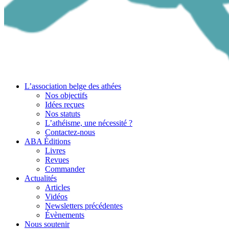
L’association belge des athées
Nos objectifs
Idées reçues
Nos statuts
L’athéisme, une nécessité ?
Contactez-nous
ABA Éditions
Livres
Revues
Commander
Actualités
Articles
Vidéos
Newsletters précédentes
Évènements
Nous soutenir