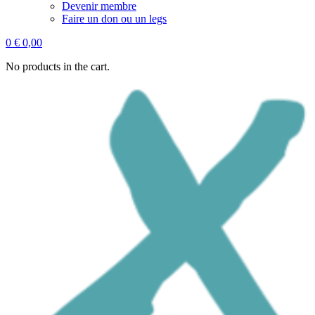
Devenir membre
Faire un don ou un legs
0
€
0,00
No products in the cart.