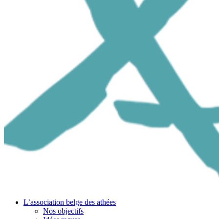
L’association belge des athées
Nos objectifs