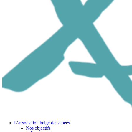
L’association belge des athées
Nos objectifs