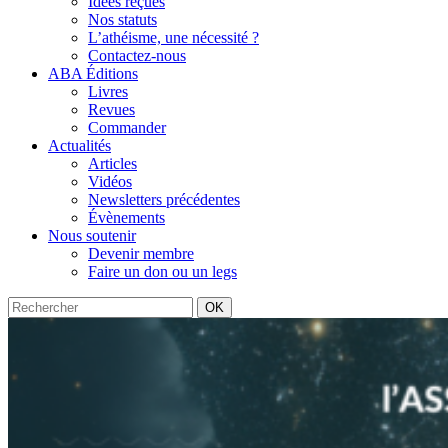
Idées reçues
Nos statuts
L’athéisme, une nécessité ?
Contactez-nous
ABA Éditions
Livres
Revues
Commander
Actualités
Articles
Vidéos
Newsletters précédentes
Évènements
Nous soutenir
Devenir membre
Faire un don ou un legs
OK