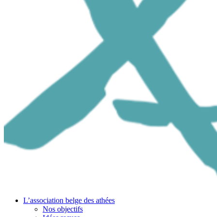
L’association belge des athées
Nos objectifs