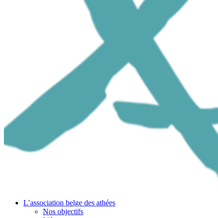
L’association belge des athées
Nos objectifs