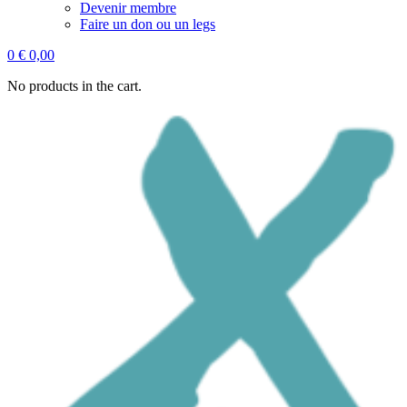
Devenir membre
Faire un don ou un legs
0
€
0,00
No products in the cart.