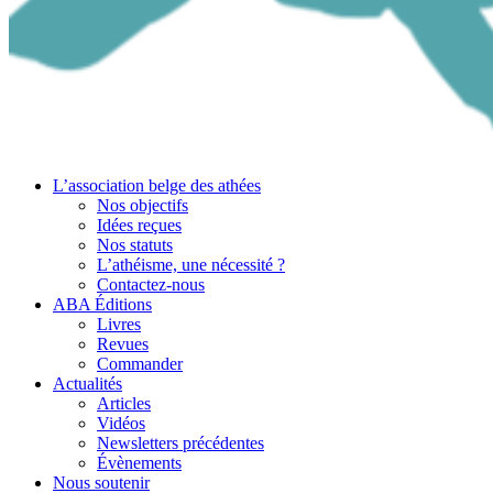
L’association belge des athées
Nos objectifs
Idées reçues
Nos statuts
L’athéisme, une nécessité ?
Contactez-nous
ABA Éditions
Livres
Revues
Commander
Actualités
Articles
Vidéos
Newsletters précédentes
Évènements
Nous soutenir