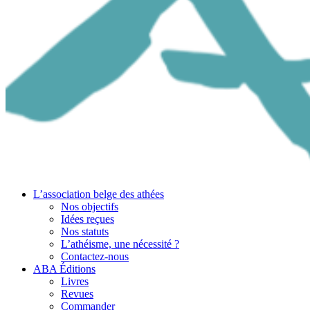
L’association belge des athées
Nos objectifs
Idées reçues
Nos statuts
L’athéisme, une nécessité ?
Contactez-nous
ABA Éditions
Livres
Revues
Commander