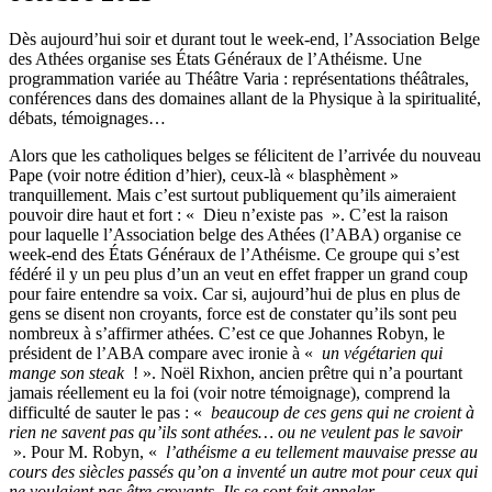
Dès aujourd’hui soir et durant tout le week-end, l’Association Belge
des Athées organise ses États Généraux de l’Athéisme. Une
programmation variée au Théâtre Varia : représentations théâtrales,
conférences dans des domaines allant de la Physique à la spiritualité,
débats, témoignages…
Alors que les catholiques belges se félicitent de l’arrivée du nouveau
Pape (voir notre édition d’hier), ceux-là « blasphèment »
tranquillement. Mais c’est surtout publiquement qu’ils aimeraient
pouvoir dire haut et fort : « Dieu n’existe pas ». C’est la raison
pour laquelle l’Association belge des Athées (l’ABA) organise ce
week-end des États Généraux de l’Athéisme. Ce groupe qui s’est
fédéré il y un peu plus d’un an veut en effet frapper un grand coup
pour faire entendre sa voix. Car si, aujourd’hui de plus en plus de
gens se disent non croyants, force est de constater qu’ils sont peu
nombreux à s’affirmer athées. C’est ce que Johannes Robyn, le
président de l’ABA compare avec ironie à «
un végétarien qui
mange son steak
! ». Noël Rixhon, ancien prêtre qui n’a pourtant
jamais réellement eu la foi (voir notre témoignage), comprend la
difficulté de sauter le pas : «
beaucoup de ces gens qui ne croient à
rien ne savent pas qu’ils sont athées… ou ne veulent pas le savoir
». Pour M. Robyn, «
l’athéisme a eu tellement mauvaise presse au
cours des siècles passés qu’on a inventé un autre mot pour ceux qui
ne voulaient pas être croyants. Ils se sont fait appeler