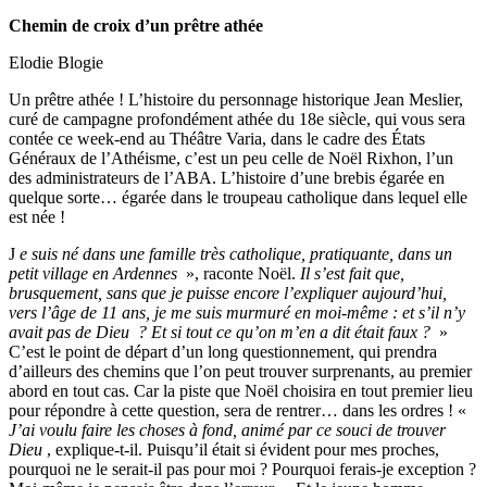
Chemin de croix d’un prêtre athée
Elodie Blogie
Un prêtre athée ! L’histoire du personnage historique Jean Meslier,
curé de campagne profondément athée du 18e siècle, qui vous sera
contée ce week-end au Théâtre Varia, dans le cadre des États
Généraux de l’Athéisme, c’est un peu celle de Noël Rixhon, l’un
des administrateurs de l’ABA. L’histoire d’une brebis égarée en
quelque sorte… égarée dans le troupeau catholique dans lequel elle
est née !
J
e suis né dans une famille très catholique, pratiquante, dans un
petit village en Ardennes
», raconte Noël.
Il s’est fait que,
brusquement, sans que je puisse encore l’expliquer aujourd’hui,
vers l’âge de 11 ans, je me suis murmuré en moi-même : et s’il n’y
avait pas de Dieu ? Et si tout ce qu’on m’en a dit était faux ?
»
C’est le point de départ d’un long questionnement, qui prendra
d’ailleurs des chemins que l’on peut trouver surprenants, au premier
abord en tout cas. Car la piste que Noël choisira en tout premier lieu
pour répondre à cette question, sera de rentrer… dans les ordres ! «
J’ai voulu faire les choses à fond, animé par ce souci de trouver
Dieu
, explique-t-il. Puisqu’il était si évident pour mes proches,
pourquoi ne le serait-il pas pour moi ? Pourquoi ferais-je exception ?