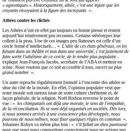
« agnostiques ». Historiquement, athée, c’est une injure que les
croyants envoyaient à la figure des incroyants
».
Athées contre les clichés
Les Athées n’ont en effet pas toujours eu bonne presse et restent
aujourd’hui relativement peu reconnus. Certains stéréotypes leur
collent à la peau. Une de ces images peu flatteuses est celle d’un
cercle fermé d’intellectuels… «
L’idée de ces états généraux, en les
faisant dans un théâtre et non dans une université, c’est justement de
faire sortir l’athéisme de ce cercle, de le rendre plus populaire
,
explique Jean-François Jacobs, secrétaire de l’ABA et metteur en
scène.
Nous voulons que ce soit accessible à tous, ouvert au plus
grand nombre
».
Un autre reproche régulièrement formulé à l’encontre des athées se
situe du côté de la morale. En effet, l’opinion populaire veut que
notre morale soit surtout issue de notre culture chrétienne et, de
façon générale, de la religion. Noël Rixhon renverse le point de
vue : «
les chimpanzés ont déjà une morale, le sens de l’empathie,
de la réconciliation. Ils se sont déjà organisés en sociétés. Dès lors,
si nous sommes arrivés à une conscience plus développée, nous
pouvons de nous-mêmes, nous fixer quelques règles en commun
».
Johannes Robyn va même plus loin : «
s’il fallait un dieu punisseur
pour que nous nous comportions correctement nous ne serions pas