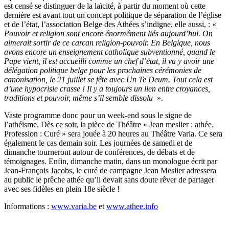
est censé se distinguer de la laïcité, à partir du moment où cette
dernière est avant tout un concept politique de séparation de l’église
et de l’état, l’association Belge des Athées s’indigne, elle aussi, : «
Pouvoir et religion sont encore énormément liés aujourd’hui. On
aimerait sortir de ce carcan religion-pouvoir. En Belgique, nous
avons encore un enseignement catholique subventionné, quand le
Pape vient, il est accueilli comme un chef d’état, il va y avoir une
délégation politique belge pour les prochaines cérémonies de
canonisation, le 21 juillet se fête avec Un Te Deum. Tout cela est
d’une hypocrisie crasse ! Il y a toujours un lien entre croyances,
traditions et pouvoir, même s’il semble dissolu
».
Vaste programme donc pour un week-end sous le signe de
l’athéisme. Dès ce soir, la pièce de Théâtre « Jean meslier : athée.
Profession : Curé » sera jouée à 20 heures au Théâtre Varia. Ce sera
également le cas demain soir. Les journées de samedi et de
dimanche tourneront autour de conférences, de débats et de
témoignages. Enfin, dimanche matin, dans un monologue écrit par
Jean-François Jacobs, le curé de campagne Jean Meslier adressera
au public le prêche athée qu’il devait sans doute rêver de partager
avec ses fidèles en plein 18e siècle !
Informations :
www.varia.be
et
www.athee.info