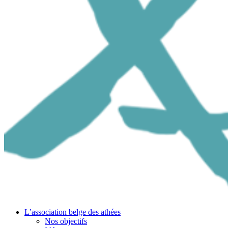
L’association belge des athées
Nos objectifs