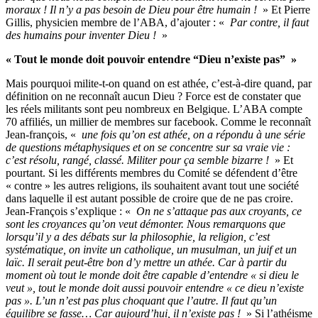
moraux ! Il n’y a pas besoin de Dieu pour être humain !
» Et Pierre
Gillis, physicien membre de l’ABA, d’ajouter : «
Par contre, il faut
des humains pour inventer Dieu !
»
« Tout le monde doit pouvoir entendre “Dieu n’existe pas” »
Mais pourquoi milite-t-on quand on est athée, c’est-à-dire quand, par
définition on ne reconnaît aucun Dieu ? Force est de constater que
les réels militants sont peu nombreux en Belgique. L’ABA compte
70 affiliés, un millier de membres sur facebook. Comme le reconnaît
Jean-françois, «
une fois qu’on est athée, on a répondu à une série
de questions métaphysiques et on se concentre sur sa vraie vie :
c’est résolu, rangé, classé. Militer pour ça semble bizarre !
» Et
pourtant. Si les différents membres du Comité se défendent d’être
« contre » les autres religions, ils souhaitent avant tout une société
dans laquelle il est autant possible de croire que de ne pas croire.
Jean-François s’explique : «
On ne s’attaque pas aux croyants, ce
sont les croyances qu’on veut démonter. Nous remarquons que
lorsqu’il y a des débats sur la philosophie, la religion, c’est
systématique, on invite un catholique, un musulman, un juif et un
laïc. Il serait peut-être bon d’y mettre un athée. Car à partir du
moment où tout le monde doit être capable d’entendre « si dieu le
veut », tout le monde doit aussi pouvoir entendre « ce dieu n’existe
pas ». L’un n’est pas plus choquant que l’autre. Il faut qu’un
équilibre se fasse… Car aujourd’hui, il n’existe pas !
» Si l’athéisme