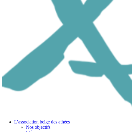
L’association belge des athées
Nos objectifs