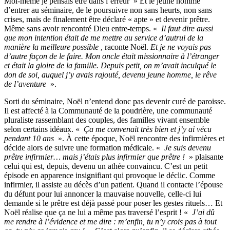
Moi-même je pensais être dans l’erreur » Et le jeune homme
d’entrer au séminaire, de le poursuivre non sans heurts, non sans
crises, mais de finalement être déclaré « apte » et devenir prêtre.
Même sans avoir rencontré Dieu entre-temps. «
Il faut dire aussi
que mon intention était de me mettre au service d’autrui de la
manière la meilleure possible
, raconte Noël.
Et je ne voyais pas
d’autre façon de le faire. Mon oncle était missionnaire à l’étranger
et était la gloire de la famille. Depuis petit, on m’avait inculqué le
don de soi, auquel j’y avais rajouté, devenu jeune homme, le rêve
de l’aventure
».
Sorti du séminaire, Noël n’entend donc pas devenir curé de paroisse.
Il est affecté à la Communauté de la poudrière, une communauté
pluraliste rassemblant des couples, des familles vivant ensemble
selon certains idéaux. «
Ça me convenait très bien et j’y ai vécu
pendant 10 ans
». À cette époque, Noël rencontre des infirmières et
décide alors de suivre une formation médicale. «
Je suis devenu
prêtre infirmier… mais j’étais plus infirmier que prêtre !
» plaisante
celui qui est, depuis, devenu un athée convaincu. C’est un petit
épisode en apparence insignifiant qui provoque le déclic. Comme
infirmier, il assiste au décès d’un patient. Quand il contacte l’épouse
du défunt pour lui annoncer la mauvaise nouvelle, celle-ci lui
demande si le prêtre est déjà passé pour poser les gestes rituels… Et
Noël réalise que ça ne lui a même pas traversé l’esprit ! «
J’ai dû
me rendre à l’évidence et me dire : m’enfin, tu n’y crois pas à tout