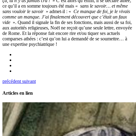
ça, tu n’y as jamais cru !
» C’est alors qu’enfin, il se déclare athée,
ce qu’il a en somme toujours été mais «
sans le savoir… et même
sans vouloir le savoir
» admet-il : «
Ce manque de foi, je le vivais
comme un manque. J’ai finalement découvert que c’était un faux
vide
». Quand il signale la fin de ses fonctions, mais aussi de sa foi,
aux autorités religieuses, Noël ne reçoit qu’une seule lettre, envoyée
de Rome. Et la réponse fait encore rire et/ou tiquer ses actuels
comparses athées : c’est qu’on lui a demandé de se soumettre… à
une expertise psychiatrique !
précédent
suivant
Articles en lien