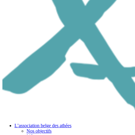
L’association belge des athées
Nos objectifs