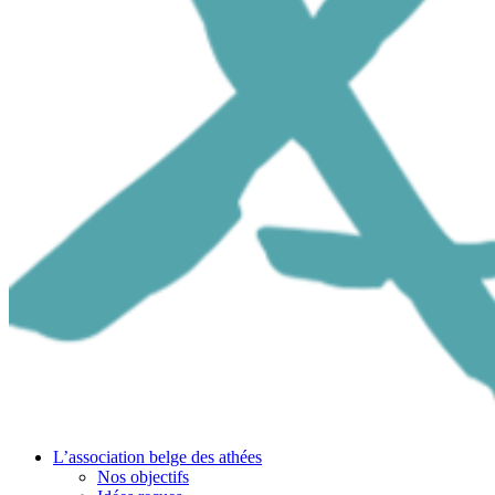
L’association belge des athées
Nos objectifs