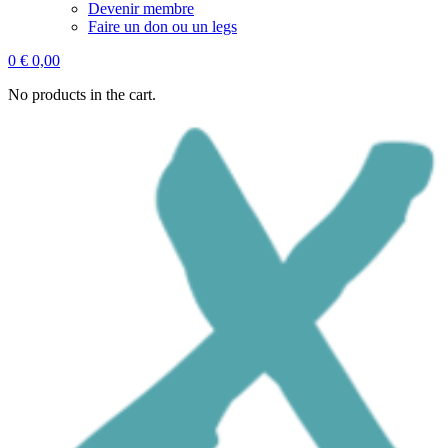
Devenir membre
Faire un don ou un legs
0
€
0,00
No products in the cart.