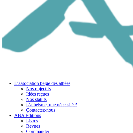
L’association belge des athées
Nos objectifs
Idées reçues
Nos statuts
L’athéisme, une nécessité ?
Contactez-nous
ABA Éditions
Livres
Revues
Commander