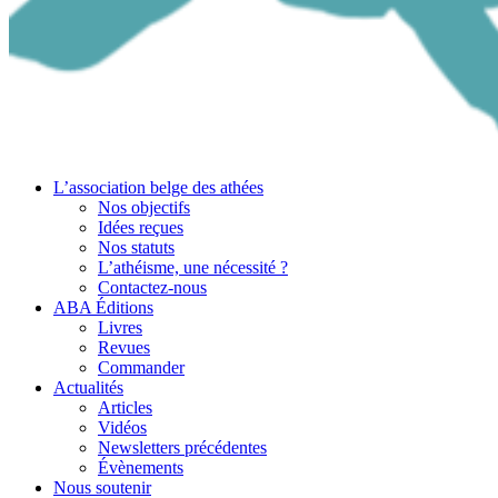
L’association belge des athées
Nos objectifs
Idées reçues
Nos statuts
L’athéisme, une nécessité ?
Contactez-nous
ABA Éditions
Livres
Revues
Commander
Actualités
Articles
Vidéos
Newsletters précédentes
Évènements
Nous soutenir