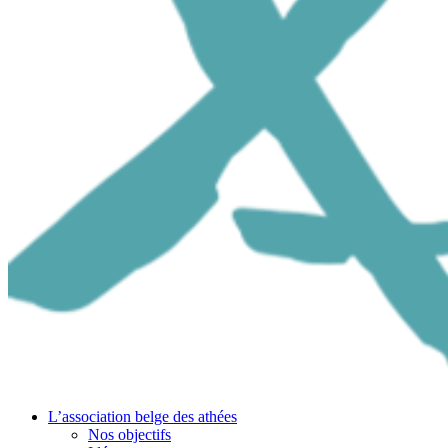
L’association belge des athées
Nos objectifs