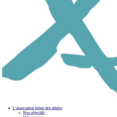
L’association belge des athées
Nos objectifs