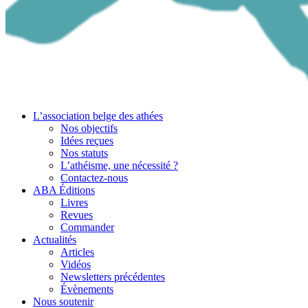
L’association belge des athées
Nos objectifs
Idées reçues
Nos statuts
L’athéisme, une nécessité ?
Contactez-nous
ABA Éditions
Livres
Revues
Commander
Actualités
Articles
Vidéos
Newsletters précédentes
Évènements
Nous soutenir