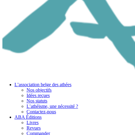
L’association belge des athées
Nos objectifs
Idées reçues
Nos statuts
L’athéisme, une nécessité ?
Contactez-nous
ABA Éditions
Livres
Revues
Commander