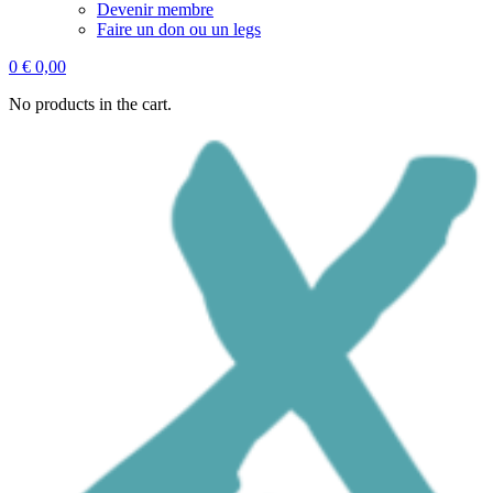
Devenir membre
Faire un don ou un legs
0
€
0,00
No products in the cart.