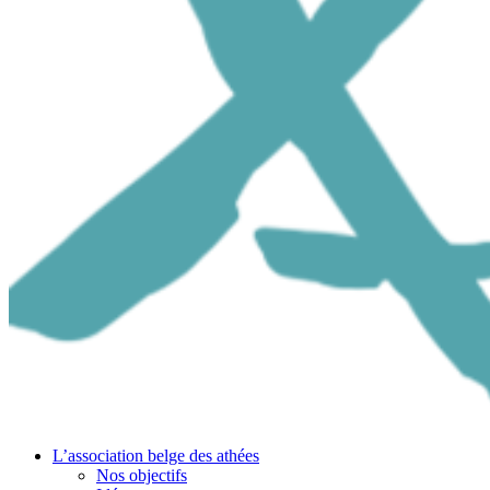
L’association belge des athées
Nos objectifs