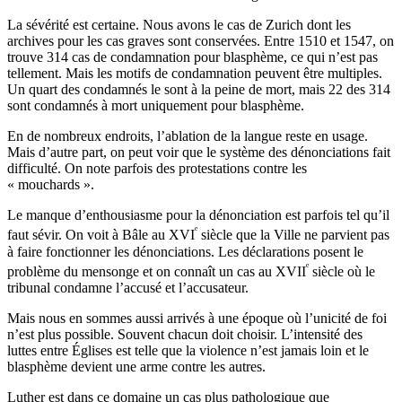
La sévérité est certaine. Nous avons le cas de Zurich dont les
archives pour les cas graves sont conservées. Entre 1510 et 1547, on
trouve 314 cas de condamnation pour blasphème, ce qui n’est pas
tellement. Mais les motifs de condamnation peuvent être multiples.
Un quart des condamnés le sont à la peine de mort, mais 22 des 314
sont condamnés à mort uniquement pour blasphème.
En de nombreux endroits, l’ablation de la langue reste en usage.
Mais d’autre part, on peut voir que le système des dénonciations fait
difficulté. On note parfois des protestations contre les
« mouchards ».
Le manque d’enthousiasme pour la dénonciation est parfois tel qu’il
ᵉ
faut sévir. On voit à Bâle au XVI
siècle que la Ville ne parvient pas
à faire fonctionner les dénonciations. Les déclarations posent le
ᵉ
problème du mensonge et on connaît un cas au XVII
siècle où le
tribunal condamne l’accusé et l’accusateur.
Mais nous en sommes aussi arrivés à une époque où l’unicité de foi
n’est plus possible. Souvent chacun doit choisir. L’intensité des
luttes entre Églises est telle que la violence n’est jamais loin et le
blasphème devient une arme contre les autres.
Luther est dans ce domaine un cas plus pathologique que