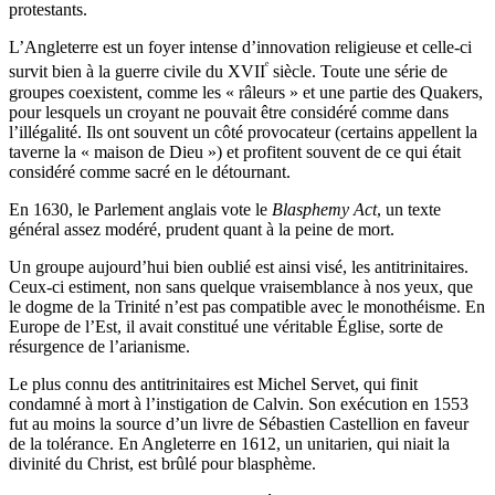
protestants.
L’Angleterre est un foyer intense d’innovation religieuse et celle-ci
ᵉ
survit bien à la guerre civile du XVII
siècle. Toute une série de
groupes coexistent, comme les « râleurs » et une partie des Quakers,
pour lesquels un croyant ne pouvait être considéré comme dans
l’illégalité. Ils ont souvent un côté provocateur (certains appellent la
taverne la « maison de Dieu ») et profitent souvent de ce qui était
considéré comme sacré en le détournant.
En 1630, le Parlement anglais vote le
Blasphemy Act
, un texte
général assez modéré, prudent quant à la peine de mort.
Un groupe aujourd’hui bien oublié est ainsi visé, les antitrinitaires.
Ceux-ci estiment, non sans quelque vraisemblance à nos yeux, que
le dogme de la Trinité n’est pas compatible avec le monothéisme. En
Europe de l’Est, il avait constitué une véritable Église, sorte de
résurgence de l’arianisme.
Le plus connu des antitrinitaires est Michel Servet, qui finit
condamné à mort à l’instigation de Calvin. Son exécution en 1553
fut au moins la source d’un livre de Sébastien Castellion en faveur
de la tolérance. En Angleterre en 1612, un unitarien, qui niait la
divinité du Christ, est brûlé pour blasphème.