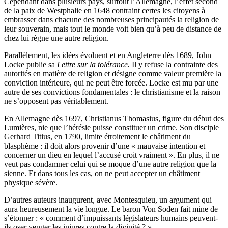
Cependant dans plusieurs pays, surtout l’Allemagne, l’effet second
de la paix de Westphalie en 1648 contraint certes les citoyens à
embrasser dans chacune des nombreuses principautés la religion de
leur souverain, mais tout le monde voit bien qu’à peu de distance de
chez lui règne une autre religion.
Parallèlement, les idées évoluent et en Angleterre dès 1689, John
Locke publie sa
Lettre sur la tolérance.
Il y refuse la contrainte des
autorités en matière de religion et désigne comme valeur première la
conviction intérieure, qui ne peut être forcée. Locke est mu par une
autre de ses convictions fondamentales : le christianisme et la raison
ne s’opposent pas véritablement.
En Allemagne dès 1697, Christianus Thomasius, figure du début des
Lumières, nie que l’hérésie puisse constituer un crime. Son disciple
Gerhard Titius, en 1790, limite étroitement le châtiment du
blasphème : il doit alors provenir d’une « mauvaise intention et
concerner un dieu en lequel l’accusé croit vraiment ». En plus, il ne
veut pas condamner celui qui se moque d’une autre religion que la
sienne. Et dans tous les cas, on ne peut accepter un châtiment
physique sévère.
D’autres auteurs inaugurent, avec Montesquieu, un argument qui
aura heureusement la vie longue. Le baron Von Soden fait mine de
s’étonner : « comment d’impuissants législateurs humains peuvent-
ils oser venger les injures contre la divinité ? ».