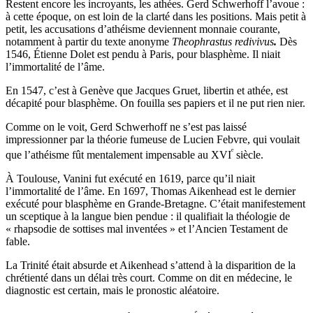
Restent encore les incroyants, les athées. Gerd Schwerhoff l’avoue :
à cette époque, on est loin de la clarté dans les positions. Mais petit à
petit, les accusations d’athéisme deviennent monnaie courante,
notamment à partir du texte anonyme
Theophrastus redivivus
.
Dès
1546, Étienne Dolet est pendu à Paris, pour blasphème. Il niait
l’immortalité de l’âme.
En 1547, c’est à Genève que Jacques Gruet, libertin et athée, est
décapité pour blasphème. On fouilla ses papiers et il ne put rien nier.
Comme on le voit, Gerd Schwerhoff ne s’est pas laissé
impressionner par la théorie fumeuse de Lucien Febvre, qui voulait
ᵉ
que l’athéisme fût mentalement impensable au XVI
siècle.
À Toulouse, Vanini fut exécuté en 1619, parce qu’il niait
l’immortalité de l’âme. En 1697, Thomas Aikenhead est le dernier
exécuté pour blasphème en Grande-Bretagne. C’était manifestement
un sceptique à la langue bien pendue : il qualifiait la théologie de
« rhapsodie de sottises mal inventées » et l’Ancien Testament de
fable.
La Trinité était absurde et Aikenhead s’attend à la disparition de la
chrétienté dans un délai très court. Comme on dit en médecine, le
diagnostic est certain, mais le pronostic aléatoire.