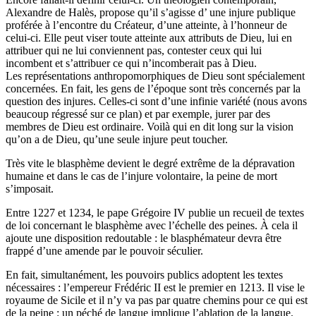
Alexandre de Halès, propose qu’il s’agisse d’ une injure publique
proférée à l’encontre du Créateur, d’une atteinte, à l’honneur de
celui-ci. Elle peut viser toute atteinte aux attributs de Dieu, lui en
attribuer qui ne lui conviennent pas, contester ceux qui lui
incombent et s’attribuer ce qui n’incomberait pas à Dieu.
Les représentations anthropomorphiques de Dieu sont spécialement
concernées. En fait, les gens de l’époque sont très concernés par la
question des injures. Celles-ci sont d’une infinie variété (nous avons
beaucoup régressé sur ce plan) et par exemple, jurer par des
membres de Dieu est ordinaire. Voilà qui en dit long sur la vision
qu’on a de Dieu, qu’une seule injure peut toucher.
Très vite le blasphème devient le degré extrême de la dépravation
humaine et dans le cas de l’injure volontaire, la peine de mort
s’imposait.
Entre 1227 et 1234, le pape Grégoire IV publie un recueil de textes
de loi concernant le blasphème avec l’échelle des peines. À cela il
ajoute une disposition redoutable : le blasphémateur devra être
frappé d’une amende par le pouvoir séculier.
En fait, simultanément, les pouvoirs publics adoptent les textes
nécessaires : l’empereur Frédéric II est le premier en 1213. Il vise le
royaume de Sicile et il n’y va pas par quatre chemins pour ce qui est
de la peine : un péché de langue implique l’ablation de la langue.