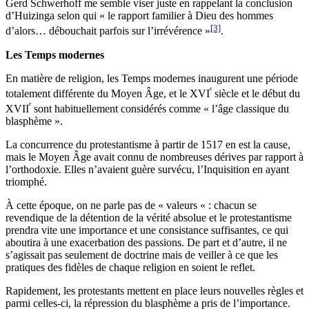
Gerd Schwerhoff me semble viser juste en rappelant la conclusion
d’Huizinga selon qui « le rapport familier à Dieu des hommes
[3]
d’alors… débouchait parfois sur l’irrévérence »
.
Les Temps modernes
En matière de religion, les Temps modernes inaugurent une période
ᵉ
totalement différente du Moyen Âge, et le XVI
siècle et le début du
ᵉ
XVII
sont habituellement considérés comme « l’âge classique du
blasphème ».
La concurrence du protestantisme à partir de 1517 en est la cause,
mais le Moyen Âge avait connu de nombreuses dérives par rapport à
l’orthodoxie. Elles n’avaient guère survécu, l’Inquisition en ayant
triomphé.
À cette époque, on ne parle pas de « valeurs « : chacun se
revendique de la détention de la vérité absolue et le protestantisme
prendra vite une importance et une consistance suffisantes, ce qui
aboutira à une exacerbation des passions. De part et d’autre, il ne
s’agissait pas seulement de doctrine mais de veiller à ce que les
pratiques des fidèles de chaque religion en soient le reflet.
Rapidement, les protestants mettent en place leurs nouvelles règles et
parmi celles-ci, la répression du blasphème a pris de l’importance.