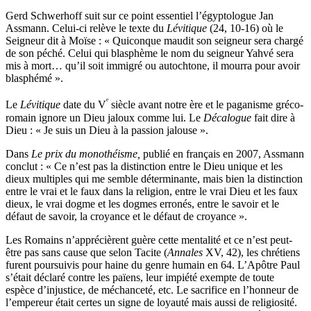
Gerd Schwerhoff suit sur ce point essentiel l’égyptologue Jan
Assmann. Celui-ci relève le texte du
Lévitique
(24, 10-16) où le
Seigneur dit à Moïse : « Quiconque maudit son seigneur sera chargé
de son péché. Celui qui blasphème le nom du seigneur Yahvé sera
mis à mort… qu’il soit immigré ou autochtone, il mourra pour avoir
blasphémé ».
ᵉ
Le
Lévitique
date du V
siècle avant notre ère et le paganisme gréco-
romain ignore un Dieu jaloux comme lui. Le
Décalogue
fait dire à
Dieu : « Je suis un Dieu à la passion jalouse ».
Dans
Le prix du monothéisme,
publié en français en 2007, Assmann
conclut : « Ce n’est pas la distinction entre le Dieu unique et les
dieux multiples qui me semble déterminante, mais bien la distinction
entre le vrai et le faux dans la religion, entre le vrai Dieu et les faux
dieux, le vrai dogme et les dogmes erronés, entre le savoir et le
défaut de savoir, la croyance et le défaut de croyance ».
Les Romains n’apprécièrent guère cette mentalité et ce n’est peut-
être pas sans cause que selon Tacite (
Annales
XV, 42), les chrétiens
furent poursuivis pour haine du genre humain en 64. L’Apôtre Paul
s’était déclaré contre les païens, leur impiété exempte de toute
espèce d’injustice, de méchanceté, etc. Le sacrifice en l’honneur de
l’empereur était certes un signe de loyauté mais aussi de religiosité.