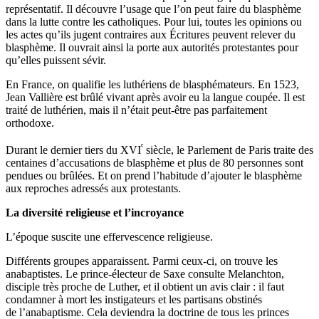
représentatif. Il découvre l’usage que l’on peut faire du blasphème
dans la lutte contre les catholiques. Pour lui, toutes les opinions ou
les actes qu’ils jugent contraires aux Écritures peuvent relever du
blasphème. Il ouvrait ainsi la porte aux autorités protestantes pour
qu’elles puissent sévir.
En France, on qualifie les luthériens de blasphémateurs. En 1523,
Jean Vallière est brûlé vivant après avoir eu la langue coupée. Il est
traité de luthérien, mais il n’était peut-être pas parfaitement
orthodoxe.
ᵉ
Durant le dernier tiers du XVI
siècle, le Parlement de Paris traite des
centaines d’accusations de blasphème et plus de 80 personnes sont
pendues ou brûlées. Et on prend l’habitude d’ajouter le blasphème
aux reproches adressés aux protestants.
La diversité religieuse et l’incroyance
L’époque suscite une effervescence religieuse.
Différents groupes apparaissent. Parmi ceux-ci, on trouve les
anabaptistes. Le prince-électeur de Saxe consulte Melanchton,
disciple très proche de Luther, et il obtient un avis clair : il faut
condamner à mort les instigateurs et les partisans obstinés
de l’anabaptisme. Cela deviendra la doctrine de tous les princes