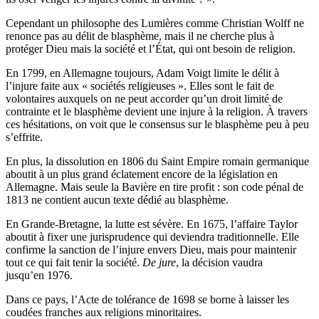
Cependant un philosophe des Lumières comme Christian Wolff ne
renonce pas au délit de blasphème, mais il ne cherche plus à
protéger Dieu mais la société et
l’É
tat, qui ont besoin de religion.
En 1799, en Allemagne toujours, Adam Voigt limite le délit à
l’injure faite aux « sociétés religieuses ». Elles sont le fait de
volontaires auxquels on ne peut accorder qu’un droit limité de
contrainte et le blasphème devient une injure à la religion. À travers
ces hésitations, on voit que le consensus sur le blasphème peu à peu
s’effrite.
En plus, la dissolution en 1806 du Saint Empire romain germanique
aboutit à un plus grand éclatement encore de la législation en
Allemagne. Mais seule la Bavière en tire profit : son code pénal de
1813 ne contient aucun texte dédié au blasphème.
En Grande-Bretagne, la lutte est sévère. En 1675, l’affaire Taylor
aboutit à fixer une jurisprudence qui deviendra traditionnelle. Elle
confirme la sanction de l’injure envers Dieu, mais pour maintenir
tout ce qui fait tenir la société.
De jure
, la décision vaudra
jusqu’en 1976.
Dans ce pays, l’Acte de tolérance de 1698 se borne à laisser les
coudées franches aux religions minoritaires.