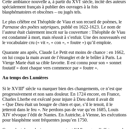
ᵉ
Cette ambiance nouvelle a, à partir du XVI
siècle, incité des auteurs
spécialement français à publier des ouvrages à la fois
blasphématoires et obscènes – ou jugés tels.
Le plus célèbre est Théophile de Viau et son recueil de poèmes, le
Parnasse des poètes satyriques
, publié en 1622-1623. Le nom de
l’auteur était clairement inscrit sur la couverture : Théophile de Viau
est condamné à mort, mais réussit à s’enfuir. Une des nouveautés est
le vocabulaire cru (« vit », « con », « foutre ») qu’il emploie.
Quarante ans après, Claude Le Petit eut moins de chance : en 1662,
on lui coupa la main avant de l’étrangler et de le brûler à Paris. La
Vierge Marie était sa cible favorite. Il est connu pour son « sonnet
foutatif » dont chaque vers commence par « foutre ».
Au temps des Lumières
e
Si le XVIII
siècle va marquer bien des changements, ce n’est que
progressivement et non sans douleur. En 1724 encore, en France,
Charles Lherbe est exécuté pour injure à Dieu dont il avait dit
« Que Dieu était un bougre de chien et que, s’il le tenoit, il le
jetteroit dans le feu ». Ne perdons pas de vue qu’en 1685, Louis
XIV révoque l’édit de Nantes. En Autriche, à Vienne, les exécutions
pour blasphème sont fréquentes jusqu’en 1750.