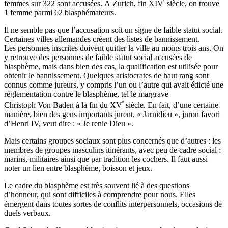
ᵉ
femmes sur 322 sont accusées. À Zurich, fin XIV
siècle, on trouve
1 femme parmi 62 blasphémateurs.
Il ne semble pas que l’accusation soit un signe de faible statut social.
Certaines villes allemandes créent des listes de bannissement.
Les personnes inscrites doivent quitter la ville au moins trois ans. On
y retrouve des personnes de faible statut social accusées de
blasphème, mais dans bien des cas, la qualification est utilisée pour
obtenir le bannissement. Quelques aristocrates de haut rang sont
connus comme jureurs, y compris l’un ou l’autre qui avait édicté une
réglementation contre le blasphème, tel le margrave
ᵉ
Christoph Von Baden à la fin du XV
siècle. En fait, d’une certaine
manière, bien des gens importants jurent. « Jarnidieu », juron favori
d’Henri IV, veut dire : « Je renie Dieu ».
Mais certains groupes sociaux sont plus concernés que d’autres : les
membres de groupes masculins itinérants, avec peu de cadre social :
marins, militaires ainsi que par tradition les cochers. Il faut aussi
noter un lien entre blasphème, boisson et jeux.
Le cadre du blasphème est très souvent lié à des questions
d’honneur, qui sont difficiles à comprendre pour nous. Elles
émergent dans toutes sortes de conflits interpersonnels, occasions de
duels verbaux.