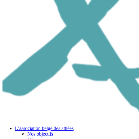
L’association belge des athées
Nos objectifs