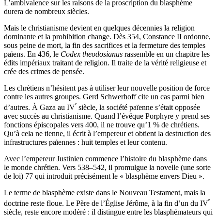
L’ambivalence sur les raisons de la proscription du blasphème
durera de nombreux siècles.
Mais le christianisme devient en quelques décennies la religion
dominante et la prohibition change. Dès 354, Constance II ordonne,
sous peine de mort, la fin des sacrifices et la fermeture des temples
païens. En 436, le
Codex theodosianus
rassemble en un chapitre les
édits impériaux traitant de religion. Il traite de la vérité religieuse et
crée des crimes de pensée.
Les chrétiens n’hésitent pas à utiliser leur nouvelle position de force
contre les autres groupes. Gerd Schwerhoff cite un cas parmi bien
ᵉ
d’autres. À Gaza au IV
siècle, la société païenne s’était opposée
avec succès au christianisme. Quand l’évêque Porphyre y prend ses
fonctions épiscopales vers 400, il ne trouve qu’1 % de chrétiens.
Qu’à cela ne tienne, il écrit à l’empereur et obtient la destruction des
infrastructures païennes : huit temples et leur contenu.
Avec l’empereur Justinien commence l’histoire du blasphème dans
le monde chrétien. Vers 538–542, il promulgue la novelle (une sorte
de loi) 77 qui introduit précisément le « blasphème envers Dieu ».
Le terme de blasphème existe dans le Nouveau Testament, mais la
ᵉ
doctrine reste floue. Le Père de l’Église Jérôme, à la fin d’un du IV
siècle, reste encore modéré : il distingue entre les blasphémateurs qui