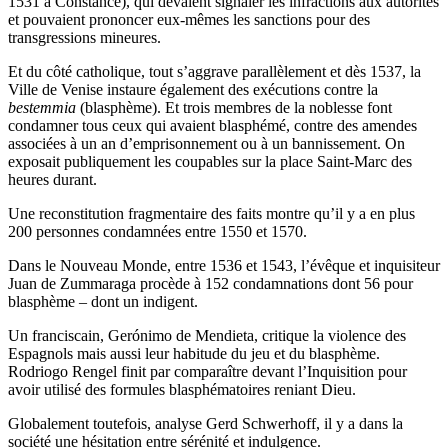
1531 à Constance), qui devaient signaler les infractions aux autorités
et pouvaient prononcer eux-mêmes les sanctions pour des
transgressions mineures.
Et du côté catholique, tout s’aggrave parallèlement et dès 1537, la
Ville de Venise instaure également des exécutions contre la
bestemmia
(blasphème). Et trois membres de la noblesse font
condamner tous ceux qui avaient blasphémé, contre des amendes
associées à un an d’emprisonnement ou à un bannissement. On
exposait publiquement les coupables sur la place Saint-Marc des
heures durant.
Une reconstitution fragmentaire des faits montre qu’il y a en plus
200 personnes condamnées entre 1550 et 1570.
Dans le Nouveau Monde, entre 1536 et 1543, l’évêque et inquisiteur
Juan de Zummaraga procède à 152 condamnations dont 56 pour
blasphème – dont un indigent.
Un franciscain, Gerónimo de Mendieta, critique la violence des
Espagnols mais aussi leur habitude du jeu et du blasphème.
Rodriogo Rengel finit par comparaître devant l’Inquisition pour
avoir utilisé des formules blasphématoires reniant Dieu.
Globalement toutefois, analyse Gerd Schwerhoff, il y a dans la
société une hésitation entre sérénité et indulgence.