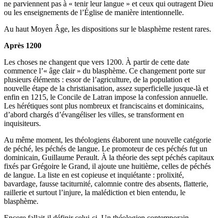
ne parviennent pas à « tenir leur langue » et ceux qui outragent Dieu
ou les enseignements de l’
É
glise de manière intentionnelle.
Au haut Moyen
Â
ge, les dispositions sur le blasphème restent rares.
Après 1200
Les choses ne changent que vers 1200. À partir de cette date
commence l’« âge clair » du blasphème. Ce changement porte sur
plusieurs éléments : essor de l’agriculture, de la population et
nouvelle étape de la christianisation, assez superficielle jusque-là et
enfin en 1215, le Concile de Latran impose la confession annuelle.
Les hérétiques sont plus nombreux et franciscains et dominicains,
d’abord chargés d’évangéliser les villes, se transforment en
inquisiteurs.
Au même moment, les théologiens élaborent une nouvelle catégorie
de péché, les péchés de langue. Le promoteur de ces péchés fut un
dominicain, Guillaume Perault. À la théorie des sept péchés capitaux
fixés par Grégoire le Grand, il ajoute une huitième, celles de péchés
de langue. La liste en est copieuse et inquiétante : prolixité,
bavardage, fausse taciturnité, calomnie contre des absents, flatterie,
raillerie et surtout l’injure, la malédiction et bien entendu, le
blasphème.
Encore fallait-il définir celui-ci. Un théologien contemporain,