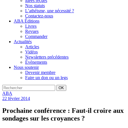
Idées reçues
Nos statuts
L’athéisme, une nécessité ?
Contactez-nous
ABA Éditions
Livres
Revues
Commander
Actualités
Articles
Vidéos
Newsletters précédentes
Évènements
Nous soutenir
Devenir membre
Faire un don ou un legs
OK
ABA
22 février 2014
Prochaine conférence : Faut-il croire aux
sondages sur les croyances ?