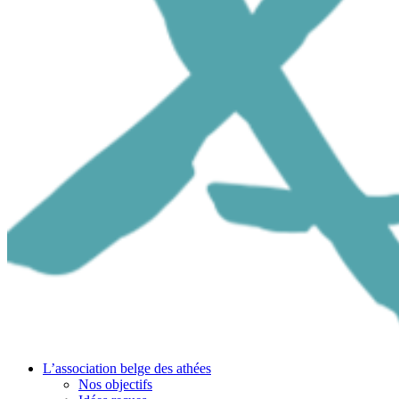
L’association belge des athées
Nos objectifs