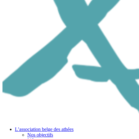
L’association belge des athées
Nos objectifs