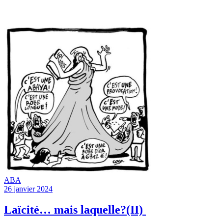
ABA
26 janvier 2024
Laïcité… mais laquelle?(II)