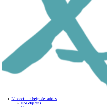
L’association belge des athées
Nos objectifs