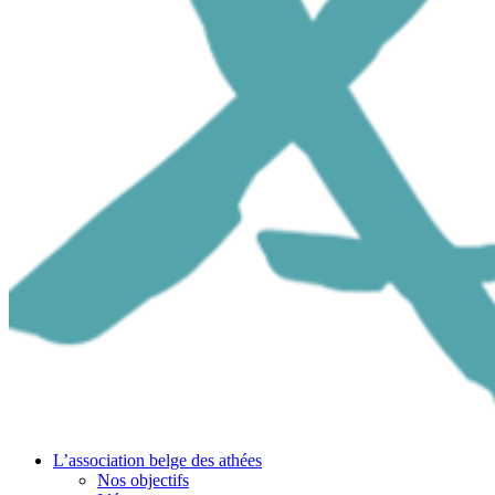
L’association belge des athées
Nos objectifs