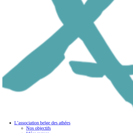
L’association belge des athées
Nos objectifs