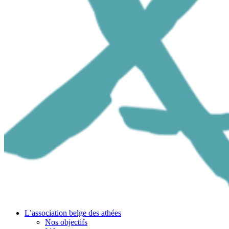
L’association belge des athées
Nos objectifs