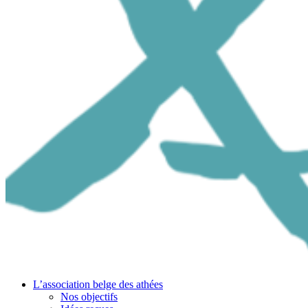
L’association belge des athées
Nos objectifs