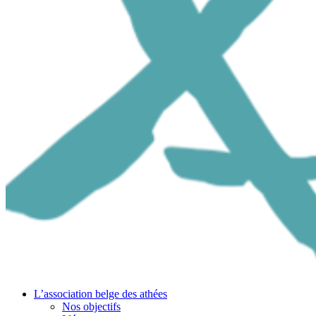
L’association belge des athées
Nos objectifs