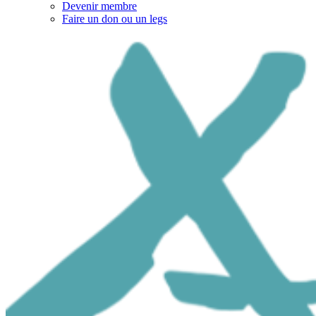
Devenir membre
Faire un don ou un legs