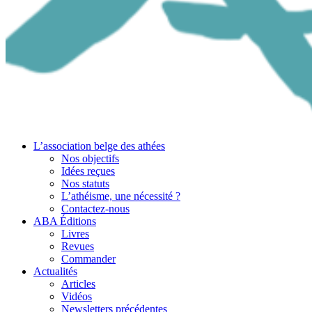
L’association belge des athées
Nos objectifs
Idées reçues
Nos statuts
L’athéisme, une nécessité ?
Contactez-nous
ABA Éditions
Livres
Revues
Commander
Actualités
Articles
Vidéos
Newsletters précédentes