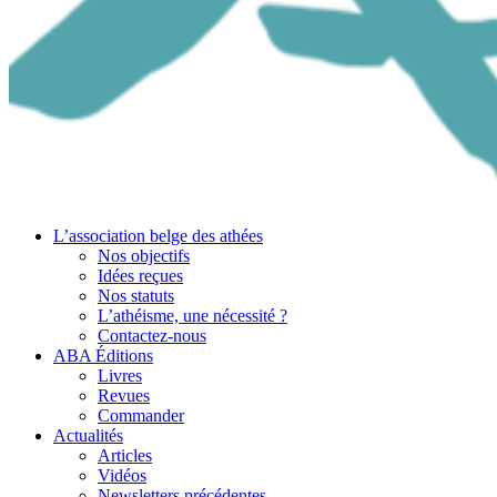
L’association belge des athées
Nos objectifs
Idées reçues
Nos statuts
L’athéisme, une nécessité ?
Contactez-nous
ABA Éditions
Livres
Revues
Commander
Actualités
Articles
Vidéos
Newsletters précédentes