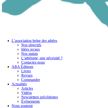
L’association belge des athées
Nos objectifs
Idées reçues
Nos statuts
L’athéisme, une nécessité ?
Contactez-nous
ABA Éditions
Livres
Revues
Commander
Actualités
Articles
Vidéos
Newsletters précédentes
Évènements
Nous soutenir