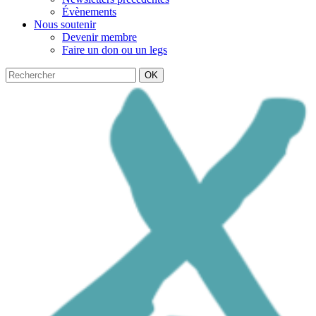
Évènements
Nous soutenir
Devenir membre
Faire un don ou un legs
OK