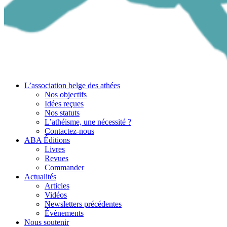
L’association belge des athées
Nos objectifs
Idées reçues
Nos statuts
L’athéisme, une nécessité ?
Contactez-nous
ABA Éditions
Livres
Revues
Commander
Actualités
Articles
Vidéos
Newsletters précédentes
Évènements
Nous soutenir