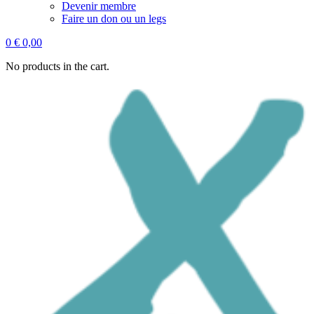
Devenir membre
Faire un don ou un legs
0
€
0,00
No products in the cart.