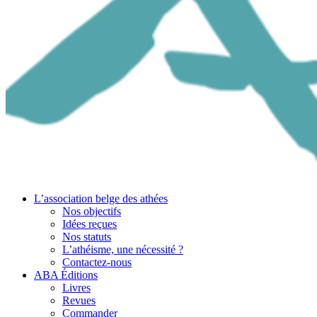
L’association belge des athées
Nos objectifs
Idées reçues
Nos statuts
L’athéisme, une nécessité ?
Contactez-nous
ABA Éditions
Livres
Revues
Commander