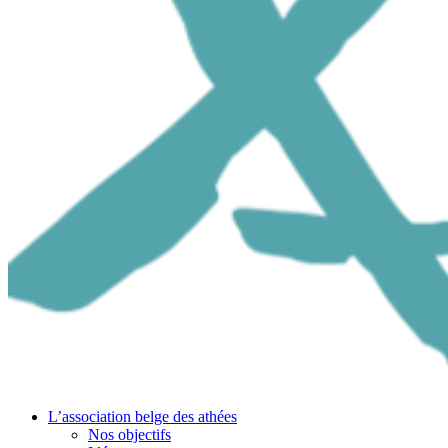
L’association belge des athées
Nos objectifs