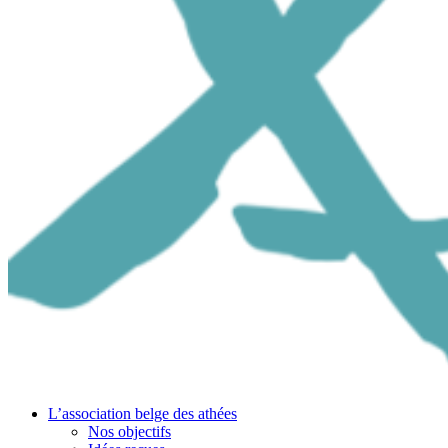
L’association belge des athées
Nos objectifs