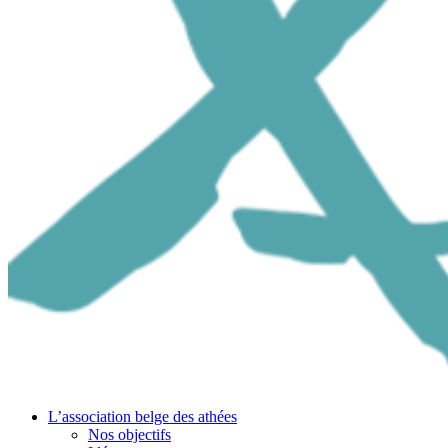
L’association belge des athées
Nos objectifs