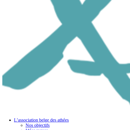
L’association belge des athées
Nos objectifs