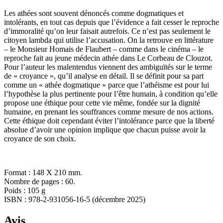
Les athées sont souvent dénoncés comme dogmatiques et
intolérants, en tout cas depuis que l’évidence a fait cesser le reproche
d’immoralité qu’on leur faisait autrefois. Ce n’est pas seulement le
citoyen lambda qui utilise l’accusation. On la retrouve en littérature
– le Monsieur Homais de Flaubert – comme dans le cinéma – le
reproche fait au jeune médecin athée dans Le Corbeau de Clouzot.
Pour l’auteur les malentendus viennent des ambiguïtés sur le terme
de « croyance », qu’il analyse en détail. Il se définit pour sa part
comme un « athée dogmatique » parce que l’athéisme est pour lui
l’hypothèse la plus pertinente pour l’être humain, à condition qu’elle
propose une éthique pour cette vie même, fondée sur la dignité
humaine, en prenant les souffrances comme mesure de nos actions.
Cette éthique doit cependant éviter l’intolérance parce que la liberté
absolue d’avoir une opinion implique que chacun puisse avoir la
croyance de son choix.
Format : 148 X 210 mm.
Nombre de pages : 60.
Poids : 105 g
ISBN : 978-2-931056-16-5 (décembre 2025)
Avis