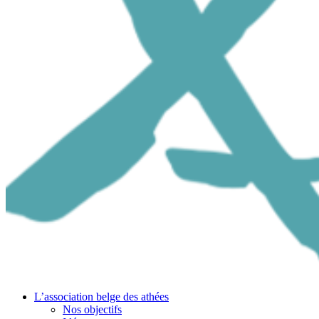
L’association belge des athées
Nos objectifs