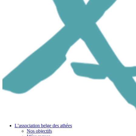
L’association belge des athées
Nos objectifs