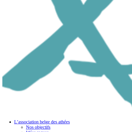
L’association belge des athées
Nos objectifs