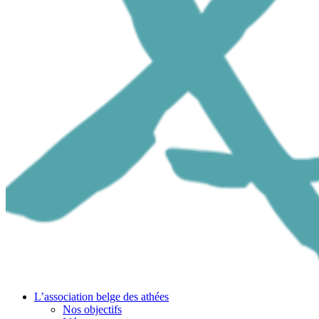
L’association belge des athées
Nos objectifs