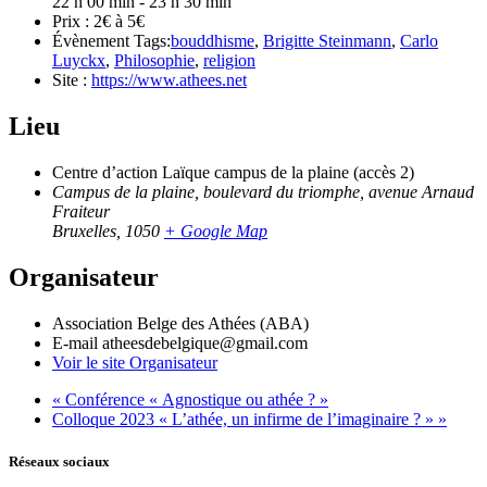
22 h 00 min - 23 h 30 min
Prix :
2€ à 5€
Évènement Tags:
bouddhisme
,
Brigitte Steinmann
,
Carlo
Luyckx
,
Philosophie
,
religion
Site :
https://www.athees.net
Lieu
Centre d’action Laïque campus de la plaine (accès 2)
Campus de la plaine, boulevard du triomphe, avenue Arnaud
Fraiteur
Bruxelles
,
1050
+ Google Map
Organisateur
Association Belge des Athées (ABA)
E-mail
atheesdebelgique@gmail.com
Voir le site Organisateur
«
Conférence « Agnostique ou athée ? »
Colloque 2023 « L’athée, un infirme de l’imaginaire ? »
»
Réseaux sociaux