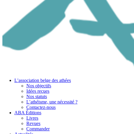
L’association belge des athées
Nos objectifs
Idées reçues
Nos statuts
L’athéisme, une nécessité ?
Contactez-nous
ABA Éditions
Livres
Revues
Commander