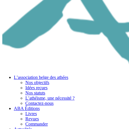
L’association belge des athées
Nos objectifs
Idées reçues
Nos statuts
L’athéisme, une nécessité ?
Contactez-nous
ABA Éditions
Livres
Revues
Commander