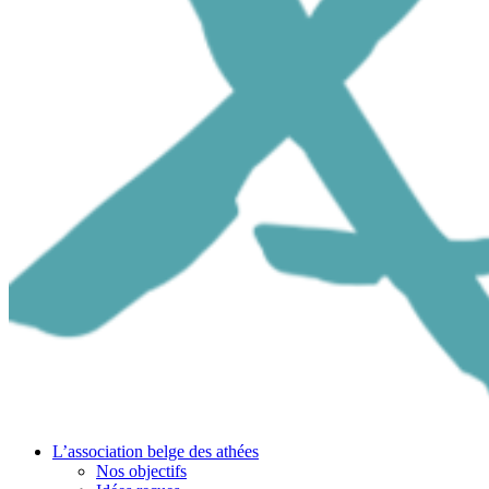
L’association belge des athées
Nos objectifs