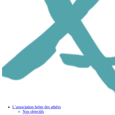
L’association belge des athées
Nos objectifs