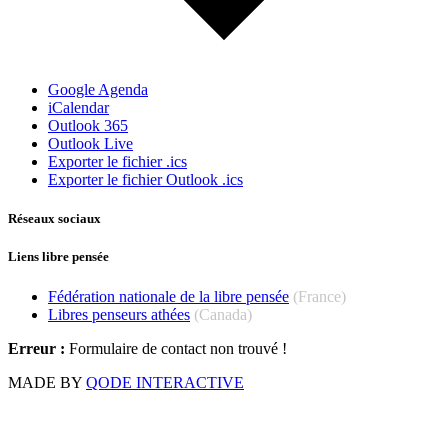
Google Agenda
iCalendar
Outlook 365
Outlook Live
Exporter le fichier .ics
Exporter le fichier Outlook .ics
Réseaux sociaux
Liens libre pensée
Fédération nationale de la libre pensée
(France)
Libres penseurs athées
(Canada)
Erreur :
Formulaire de contact non trouvé !
MADE BY
QODE INTERACTIVE