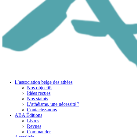
L’association belge des athées
Nos objectifs
Idées reçues
Nos statuts
L’athéisme, une nécessité ?
Contactez-nous
ABA Éditions
Livres
Revues
Commander