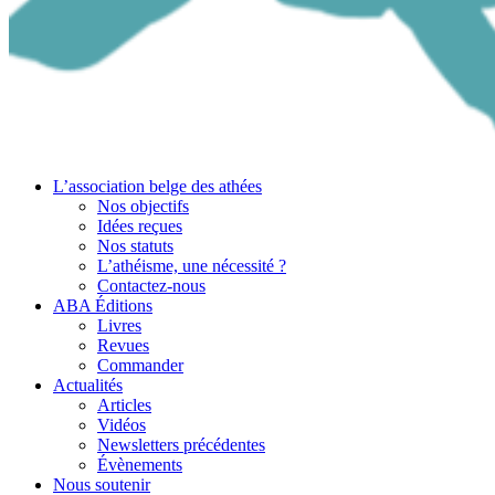
L’association belge des athées
Nos objectifs
Idées reçues
Nos statuts
L’athéisme, une nécessité ?
Contactez-nous
ABA Éditions
Livres
Revues
Commander
Actualités
Articles
Vidéos
Newsletters précédentes
Évènements
Nous soutenir