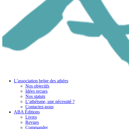
L’association belge des athées
Nos objectifs
Idées reçues
Nos statuts
L’athéisme, une nécessité ?
Contactez-nous
ABA Éditions
Livres
Revues
Commander