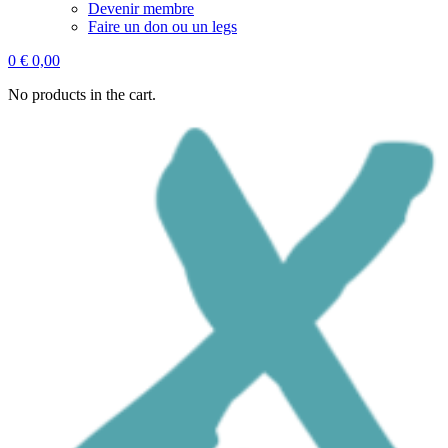
Devenir membre
Faire un don ou un legs
0
€
0,00
No products in the cart.