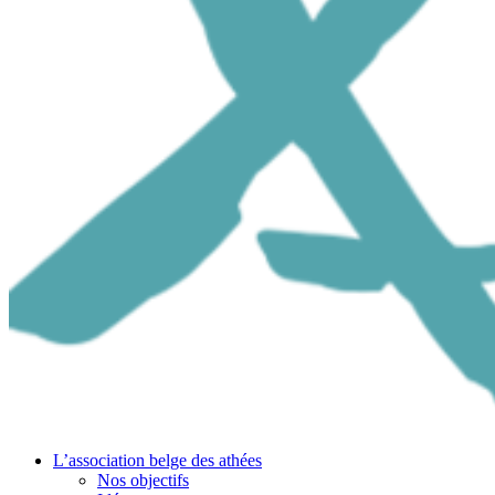
L’association belge des athées
Nos objectifs