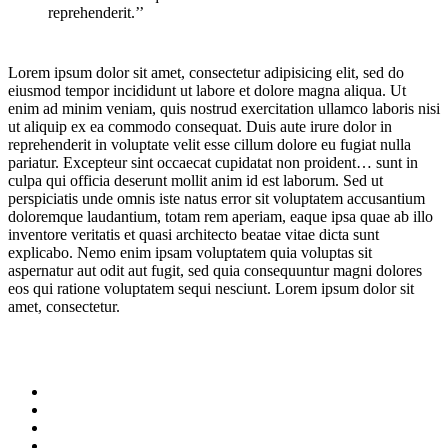
reprehenderit.’’
Lorem ipsum dolor sit amet, consectetur adipisicing elit, sed do
eiusmod tempor incididunt ut labore et dolore magna aliqua. Ut
enim ad minim veniam, quis nostrud exercitation ullamco laboris nisi
ut aliquip ex ea commodo consequat. Duis aute irure dolor in
reprehenderit in voluptate velit esse cillum dolore eu fugiat nulla
pariatur. Excepteur sint occaecat cupidatat non proident… sunt in
culpa qui officia deserunt mollit anim id est laborum. Sed ut
perspiciatis unde omnis iste natus error sit voluptatem accusantium
doloremque laudantium, totam rem aperiam, eaque ipsa quae ab illo
inventore veritatis et quasi architecto beatae vitae dicta sunt
explicabo. Nemo enim ipsam voluptatem quia voluptas sit
aspernatur aut odit aut fugit, sed quia consequuntur magni dolores
eos qui ratione voluptatem sequi nesciunt. Lorem ipsum dolor sit
amet, consectetur.