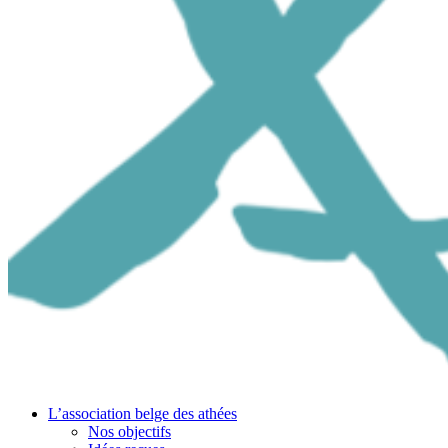
L’association belge des athées
Nos objectifs