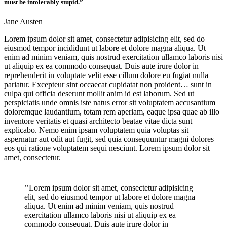
must be intolerably stupid.”
Jane Austen
Lorem ipsum dolor sit amet, consectetur adipisicing elit, sed do
eiusmod tempor incididunt ut labore et dolore magna aliqua. Ut
enim ad minim veniam, quis nostrud exercitation ullamco laboris nisi
ut aliquip ex ea commodo consequat. Duis aute irure dolor in
reprehenderit in voluptate velit esse cillum dolore eu fugiat nulla
pariatur. Excepteur sint occaecat cupidatat non proident… sunt in
culpa qui officia deserunt mollit anim id est laborum. Sed ut
perspiciatis unde omnis iste natus error sit voluptatem accusantium
doloremque laudantium, totam rem aperiam, eaque ipsa quae ab illo
inventore veritatis et quasi architecto beatae vitae dicta sunt
explicabo. Nemo enim ipsam voluptatem quia voluptas sit
aspernatur aut odit aut fugit, sed quia consequuntur magni dolores
eos qui ratione voluptatem sequi nesciunt. Lorem ipsum dolor sit
amet, consectetur.
’’Lorem ipsum dolor sit amet, consectetur adipisicing
elit, sed do eiusmod tempor ut labore et dolore magna
aliqua. Ut enim ad minim veniam, quis nostrud
exercitation ullamco laboris nisi ut aliquip ex ea
commodo consequat. Duis aute irure dolor in