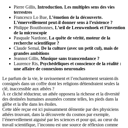
Pierre Gillis,
Introduction. Les multiples sens des vies
terrestres
Francesco Lo Bue,
L’émotion de la découverte.
L’émerveillement peut-il donner sens à l’existence ?
Philippe Boutibonnes,
L’œil de Leeuwenhoek et l’invention
de la microscopie
Pasquale Nardone,
La quête de vérité, moteur de la
recherche scientifique ?
Claude Semal,
De la culture (avec un petit cul), mais de
grandes ambitions
Jeannot Gillis,
Musique sans transcendance ?
Laurence Ris,
Psychédéliques et conscience de la réalité :
une affaire de connexions neuronales
Le parfum de la vie, le ravissement et l’enchantement seraient-ils
consignés dans un coffre dont les religions détiendraient seules la
clé, inaccessible aux athées ?
À ce cliché réducteur, un athée opposera la richesse et la diversité
des destinées humaines assumées comme telles, les pieds dans la
glèbe et la tête dans les étoiles.
Cette idée reçue est ici puissamment démentie par des physiciens
athées trouvant, dans la découverte du cosmos par exemple,
l’émerveillement aiguisé par les sciences et pour qui, au cœur du
travail scientifique, l’inconnu est une source de réflexion comme