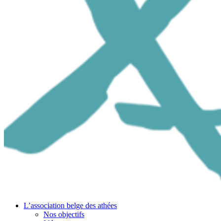
L’association belge des athées
Nos objectifs