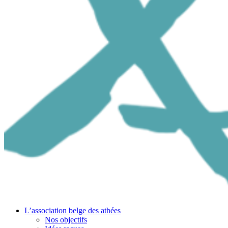
L’association belge des athées
Nos objectifs