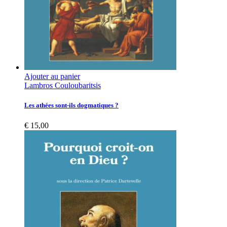
Ajouter au panier
Lambros Couloubaritsis
Les athées sont-ils dogmatiques ?
€
15,00