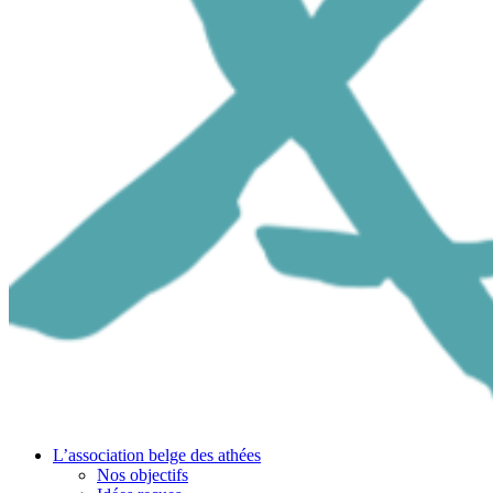
L’association belge des athées
Nos objectifs