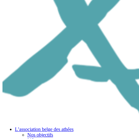
L’association belge des athées
Nos objectifs