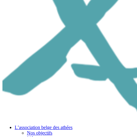
L’association belge des athées
Nos objectifs