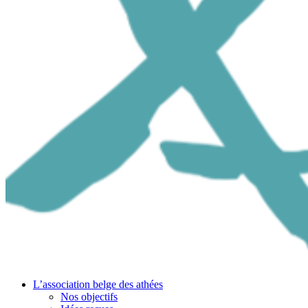
L’association belge des athées
Nos objectifs