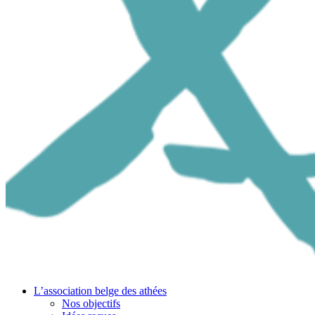
L’association belge des athées
Nos objectifs