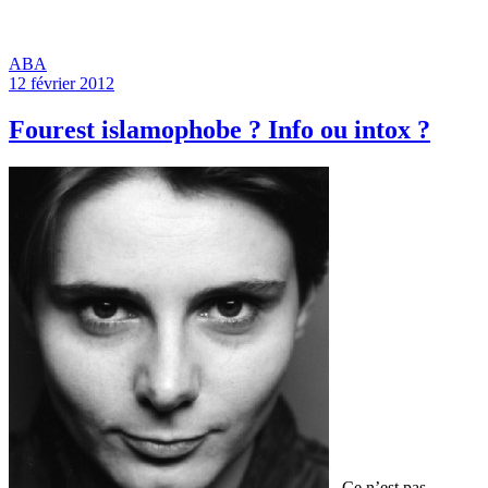
ABA
12 février 2012
Fourest islamophobe ? Info ou intox ?
Ce n’est pas