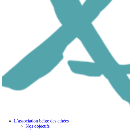
L’association belge des athées
Nos objectifs