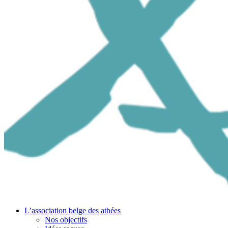
L’association belge des athées
Nos objectifs