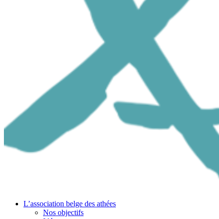
L’association belge des athées
Nos objectifs