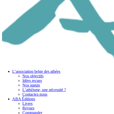
L’association belge des athées
Nos objectifs
Idées reçues
Nos statuts
L’athéisme, une nécessité ?
Contactez-nous
ABA Éditions
Livres
Revues
Commander