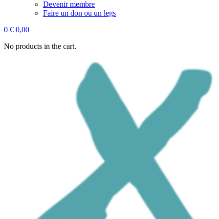
Devenir membre
Faire un don ou un legs
0
€
0,00
No products in the cart.