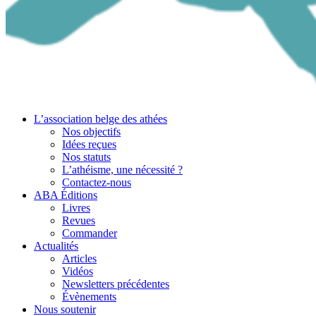
L’association belge des athées
Nos objectifs
Idées reçues
Nos statuts
L’athéisme, une nécessité ?
Contactez-nous
ABA Éditions
Livres
Revues
Commander
Actualités
Articles
Vidéos
Newsletters précédentes
Évènements
Nous soutenir