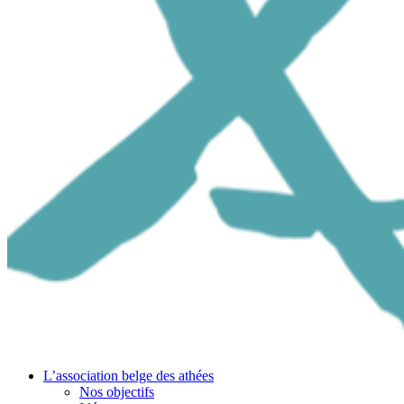
L’association belge des athées
Nos objectifs