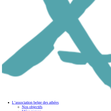
L’association belge des athées
Nos objectifs