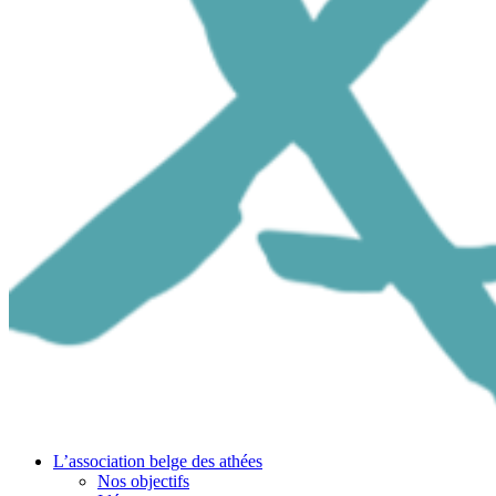
L’association belge des athées
Nos objectifs