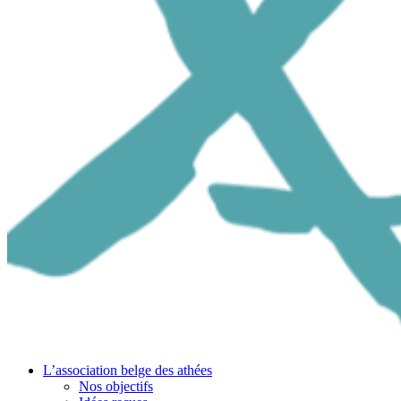
L’association belge des athées
Nos objectifs