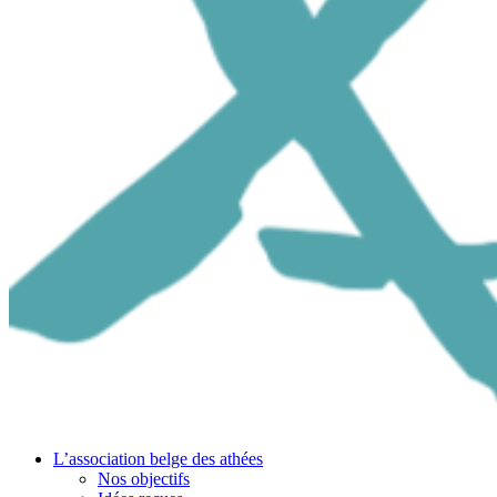
L’association belge des athées
Nos objectifs