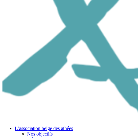
L’association belge des athées
Nos objectifs