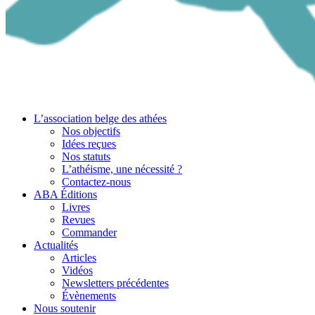
L’association belge des athées
Nos objectifs
Idées reçues
Nos statuts
L’athéisme, une nécessité ?
Contactez-nous
ABA Éditions
Livres
Revues
Commander
Actualités
Articles
Vidéos
Newsletters précédentes
Évènements
Nous soutenir