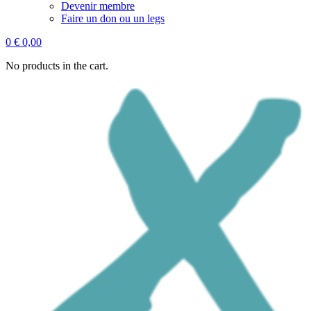
Devenir membre
Faire un don ou un legs
0
€
0,00
No products in the cart.