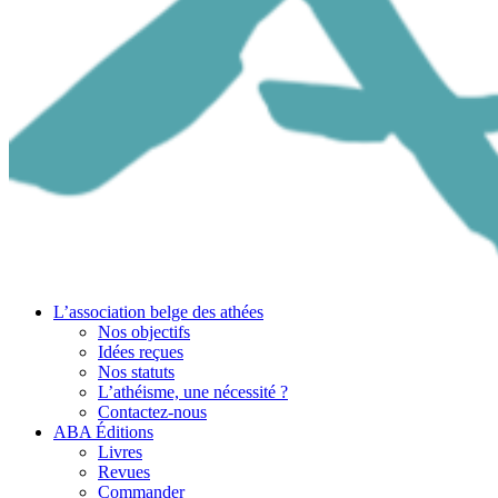
L’association belge des athées
Nos objectifs
Idées reçues
Nos statuts
L’athéisme, une nécessité ?
Contactez-nous
ABA Éditions
Livres
Revues
Commander