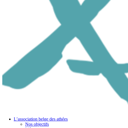
L’association belge des athées
Nos objectifs