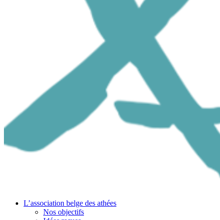
L’association belge des athées
Nos objectifs