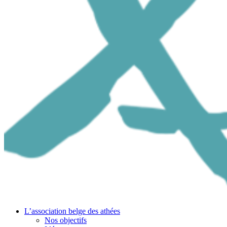
L’association belge des athées
Nos objectifs