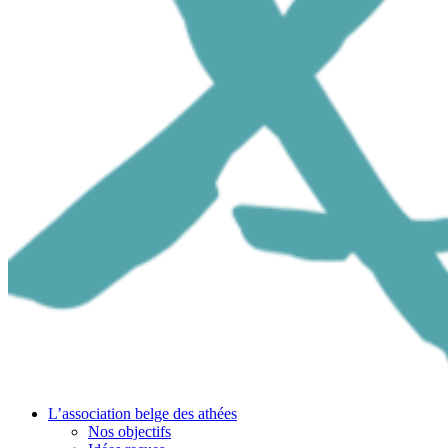
L’association belge des athées
Nos objectifs