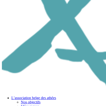
L’association belge des athées
Nos objectifs