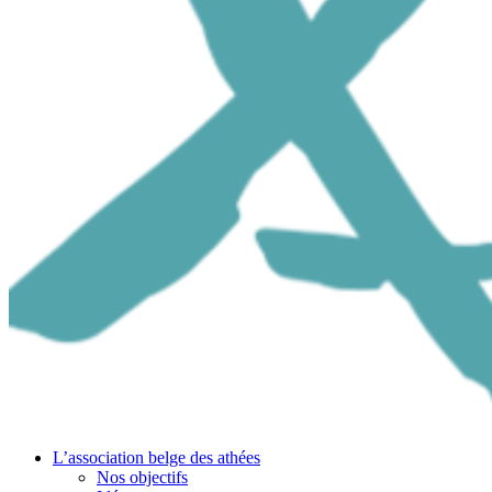
L’association belge des athées
Nos objectifs