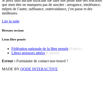
Je peux sans aucune difficulté me faire une petite idée des réactions
que mon titre ne manquera pas de susciter : arrogance, intolérance,
mépris de l’autre, suffisance, outrecuidance, j’en passe et des
meilleures.
Lire la suite
Réseaux sociaux
Liens libre pensée
Fédération nationale de la libre pensée
(France)
Libres penseurs athées
(Canada)
Erreur :
Formulaire de contact non trouvé !
MADE BY
QODE INTERACTIVE