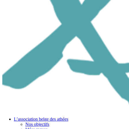
L’association belge des athées
Nos objectifs