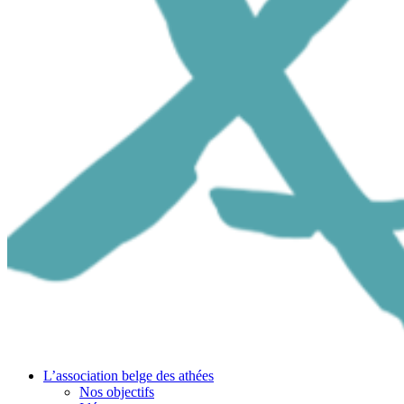
L’association belge des athées
Nos objectifs