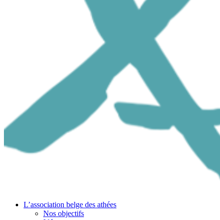
L’association belge des athées
Nos objectifs