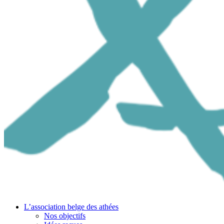
L’association belge des athées
Nos objectifs