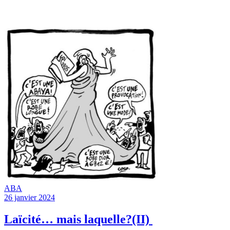
ABA
26 janvier 2024
Laïcité… mais laquelle?(II)