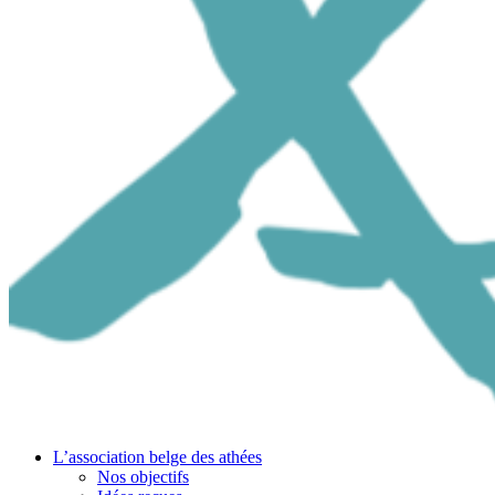
L’association belge des athées
Nos objectifs