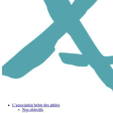
L’association belge des athées
Nos objectifs