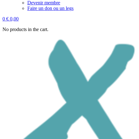
Devenir membre
Faire un don ou un legs
0
€
0,00
No products in the cart.