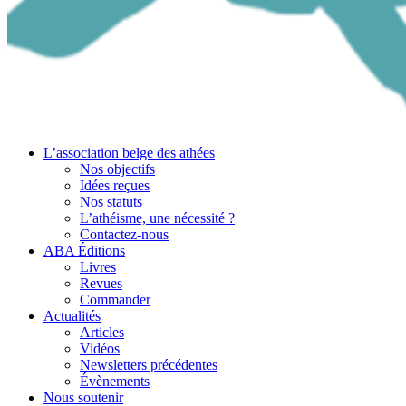
L’association belge des athées
Nos objectifs
Idées reçues
Nos statuts
L’athéisme, une nécessité ?
Contactez-nous
ABA Éditions
Livres
Revues
Commander
Actualités
Articles
Vidéos
Newsletters précédentes
Évènements
Nous soutenir