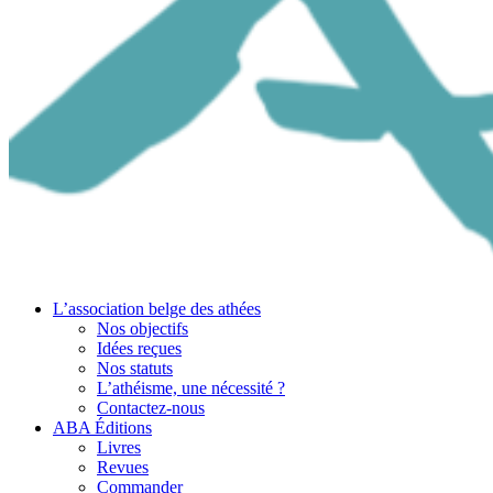
L’association belge des athées
Nos objectifs
Idées reçues
Nos statuts
L’athéisme, une nécessité ?
Contactez-nous
ABA Éditions
Livres
Revues
Commander