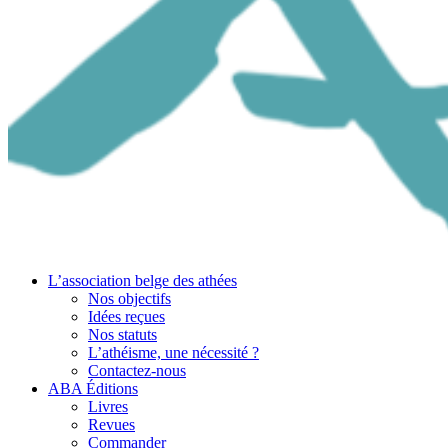
L’association belge des athées
Nos objectifs
Idées reçues
Nos statuts
L’athéisme, une nécessité ?
Contactez-nous
ABA Éditions
Livres
Revues
Commander