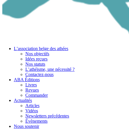
L’association belge des athées
Nos objectifs
Idées reçues
Nos statuts
L’athéisme, une nécessité ?
Contactez-nous
ABA Éditions
Livres
Revues
Commander
Actualités
Articles
Vidéos
Newsletters précédentes
Évènements
Nous soutenir