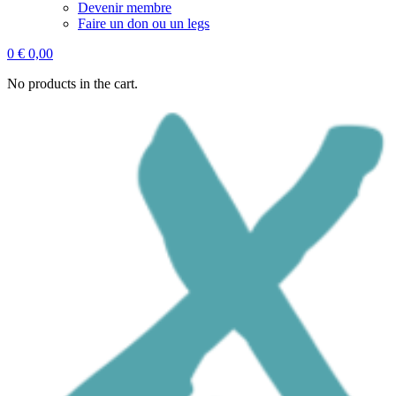
Devenir membre
Faire un don ou un legs
0
€
0,00
No products in the cart.