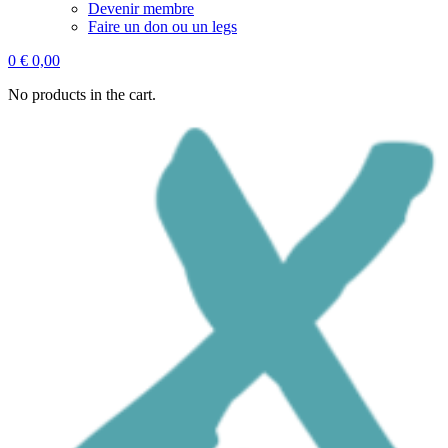
Devenir membre
Faire un don ou un legs
0
€
0,00
No products in the cart.