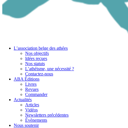
L’association belge des athées
Nos objectifs
Idées reçues
Nos statuts
L’athéisme, une nécessité ?
Contactez-nous
ABA Éditions
Livres
Revues
Commander
Actualités
Articles
Vidéos
Newsletters précédentes
Évènements
Nous soutenir