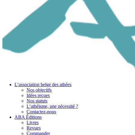
L’association belge des athées
Nos objectifs
Idées reçues
Nos statuts
L’athéisme, une nécessité ?
Contactez-nous
ABA Éditions
Livres
Revues
Commander