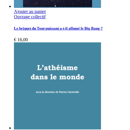
Ajouter au panier
Ouvrage collectif
Le briquet du Tout-puissant a-t-il allumé le Big Bang ?
€
16,00