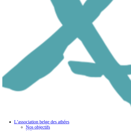
L’association belge des athées
Nos objectifs