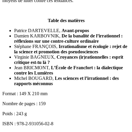
moyens de lutter contre ces tendances.
Table des matières
Patrice DARTEVELLE,
Avant-propos
Damien KARBOVNIK,
De la banalité de l’irrationnel :
réflexions sur une contre-culture ordinaire
Stéphane FRANÇOIS,
Irrationalisme et écologie : rejet de
la science et promotion des pseudosciences
Virginie BAGNEUX,
Croyances (ir)rationnelles : esprit
critique est-tu là ?
Jean BRICMONT,
L’École de Francfort : la dialectique
contre les Lumières
Michel BOUGARD,
Les sciences et l’irrationnel : des
rapports méconnus
Format : 149 X 210 mm
Nombre de pages : 159
Poids : 243 g
ISBN : 978-2-931056-02-8