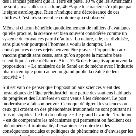
des Français pensent que la Terre est plate, 10 % que les Américains
ne sont jamais allés sur la lune, 46 % que le caractère s’explique par
le signe astrologique. Rien n’indique une décroissance de ces
chiffres. C’est très souvent le contraire qui est observé.
Même si chacun bénéficie quotidiennement de milliers d’avantages
qu’elle procure, la science est bien souvent considérée comme un
système de croyances parmi d’autres. La nature, elle, est divinisée,
sans plus voir pourquoi l’homme a voulu la dompter. Les
conséquences de ces rejets peuvent être graves : l’opposition aux
vaccins grandit sans cesse, sans qu’on apporte la moindre base
scientifique à cette méfiance. Ainsi 55 % des Français approuvent la
proposition : « Le ministère de la Santé est de mèche avec l’industrie
pharmaceutique pour cacher au grand public la réalité de leur
nocivité » !
S’il est vain de penser que l’opposition aux sciences vient des
nostalgiques de l’âge préindustriel, une partie des soutiens habituels
du progrès et des Lumières en sont venus à les dénoncer. Le post-
modernisme a fait son oeuvre. Ceux qui dénigrent les sciences ou
ceux qui croient en des phénomènes irrationnels ne sont pourtant ni
fous ni stupides. Le but du colloque « Le grand bazar de l’irrationnel
» est de comprendre les mécanismes qui permettent ou facilitent ces
phénomènes d’irrationalité, d’examiner le contexte et les
conséquences sociales et politiques du phénomène et d’envisager les