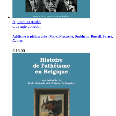
Ajouter au panier
Ouvrage collectif
Athéisme et philosophie : Marx, Nietzsche, Durkheim, Russell, Sartre,
Camus
€
16,00