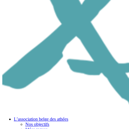
L’association belge des athées
Nos objectifs