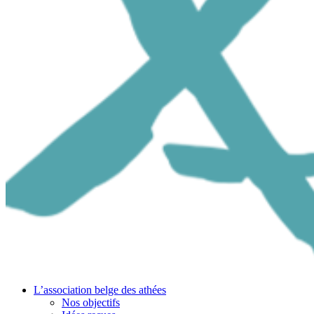
L’association belge des athées
Nos objectifs