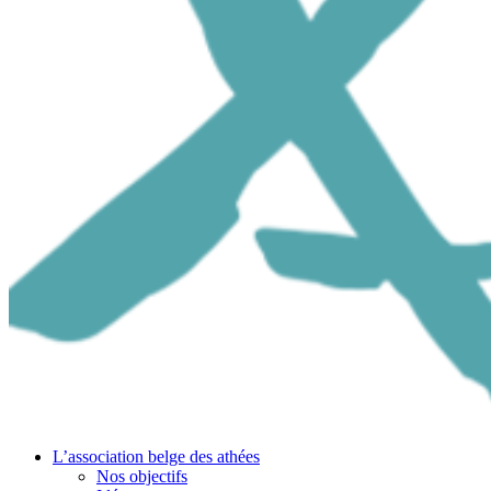
L’association belge des athées
Nos objectifs