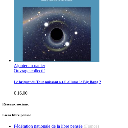
Ajouter au panier
Ouvrage collectif
Le briquet du Tout-puissant a-t-il allumé le Big Bang ?
€
16,00
Réseaux sociaux
Liens libre pensée
Fédération nationale de la libre pensée
(France)