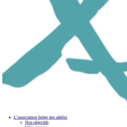
L’association belge des athées
Nos objectifs