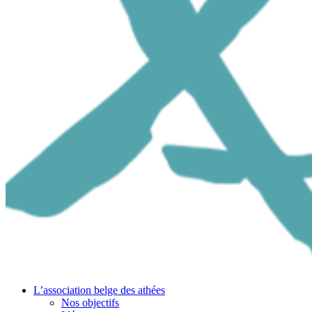
L’association belge des athées
Nos objectifs